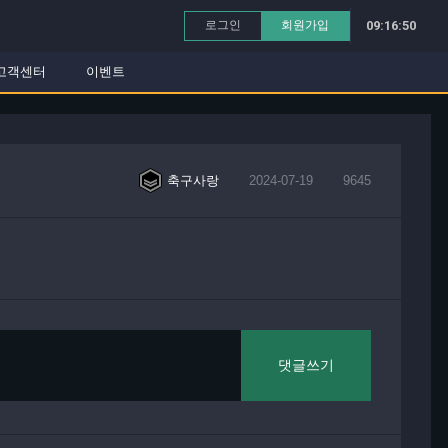
로그인
회원가입
09:16:51
고객센터
이벤트
축구사랑
2024-07-19
9645
댓글쓰기