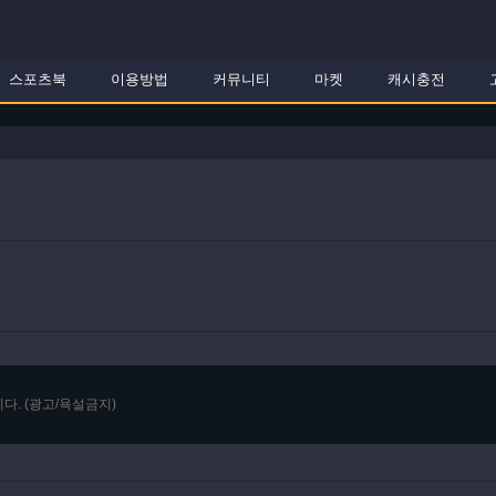
스포츠북
이용방법
커뮤니티
마켓
캐시충전