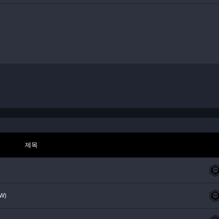
제목
(W)