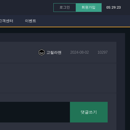
로그인
회원가입
05:29:24
고객센터
이벤트
고릴라맨
2024-08-02
10297
댓글쓰기