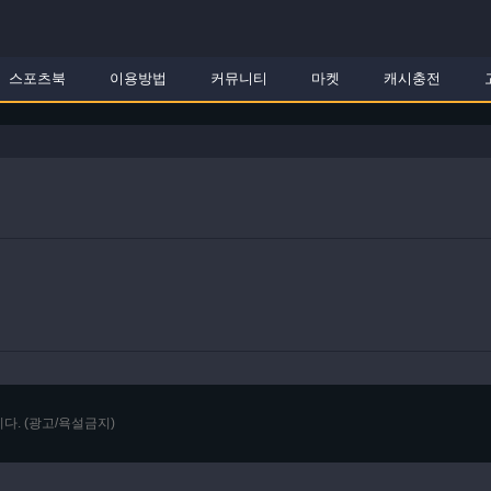
스포츠북
이용방법
커뮤니티
마켓
캐시충전