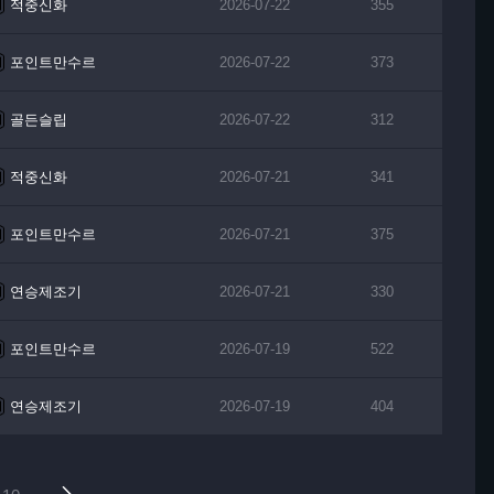
적중신화
2026-07-22
355
포인트만수르
2026-07-22
373
골든슬립
2026-07-22
312
적중신화
2026-07-21
341
포인트만수르
2026-07-21
375
연승제조기
2026-07-21
330
포인트만수르
2026-07-19
522
연승제조기
2026-07-19
404