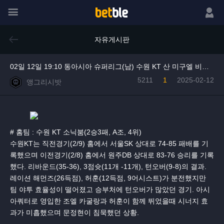
메뉴
로그인
자유게시판
02일 12일 19:10 동아시아 슈퍼리그(남) 수원 KT 산 미구엘 비어맨
5211
1
2025-02-12
앵그리시밧
# 홈팀 : 수원 KT 소닉붐(2승3패, A조, 4위)
수원KT는 직전경기(2/9) 홈에서 서울SK 상대로 74-85 패배를 기
록했으며 이전경기(2/8) 홈에서 원주DB 상대로 83-76 승리를 기록
했다. 리바운드(35-36), 3점슛(11개 -11개), 턴오버(9-8)의 결과.
레이션 해먼즈(26득점), 허훈(12득점, 9어시스트)가 분전했지만
팀 야투 효율성이 떨어졌고 승부처에 턴오버가 많았던 경기. 아시
아쿼터로 영입한 조엘 카굴랑과 허훈이 함께 뛰었을때 시너지 효
과가 미흡했으며 문정현이 침묵했던 상황.