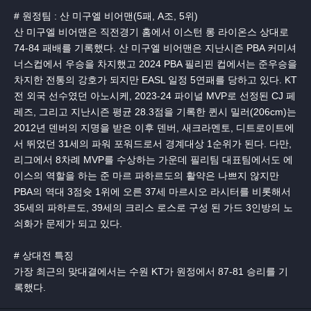
# 원정팀 : 산 미구엘 비어맨(5패, A조, 5위)
산 미구엘 비어맨은 직전경기 홈에서 이스턴 롱 라이온스 상대로
74-84 패배를 기록했다. 산 미구엘 비어맨은 지난시즌 PBA 커미셔
너스컵에서 우승을 차지했고 2024 PBA 필리핀 컵에서는 준우승을
차지한 전통의 강호가 되지만 EASL 일정 5연패를 당하고 있다. KT
전 외국 선수였던 아노시케, 2023-24 파이널 MVP로 선정된 CJ 페
레즈, 그리고 지난시즌 평균 28.3점을 기록한 퀸시 밀러(206cm)는
2012년 덴버의 지명을 받은 이후 덴버, 새크라멘토, 디트로이트에
서 뛰었던 31세의 파워 포워드로서 경계대상 1순위가 된다. 다만,
리그에서 8차례 MVP를 수상하는 가운데 필리팀 대표팀에서도 에
이스의 역할을 하는 준 마르 파하르도의 활약은 나쁘지 않지만
PBA의 역대 3점슛 1위에 오른 37세 마르시오 라시터를 비롯해서
35세의 파하르도, 39세의 크리스 로스로 구성 된 가드 3인방의 노
쇠화가 문제가 되고 있다.
# 상대전 특징
가장 최근의 맞대결에서는 수원 KT가 원정에서 87-81 승리를 기
록했다.