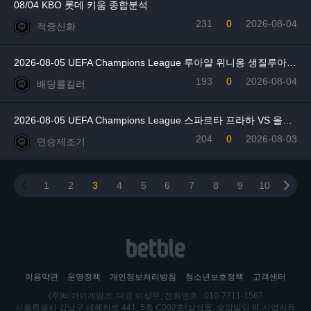
08/04 KBO 롯데 키움 종합분석
231
0
2026-08-04
적중신화
2026-08-05 UEFA Champions League 루아얄 위니옹 생질루아즈 VS 보되글림트 분석
193
0
2026-08-04
배당률킬러
2026-08-05 UEFA Champions League 스파르타 프라하 VS 올랭피크 리옹
204
0
2026-08-03
연승제조기
1
2
3
4
5
6
7
8
9
10
이용약관
운영정책
개인정보처리방침
청소년보호정책
고객센터
(주)비아이게임즈. 대표 이상우, 전화번호 : 010-7711-1567
서울특별시 강남구 테헤란로 441, 5층 C002호(삼성동, 송암빌딩 III, 사업자등