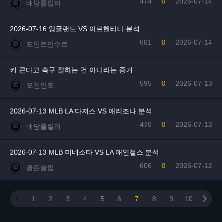
474
0
2026-07-14
배당률킬러
2026-07-16 잉글랜드 VS 아르헨티나 분석
601
0
2026-07-14
포인트만수르
키 큰다고 축구 잘하는 건 아니라는 증거
595
0
2026-07-13
오천만포
2026-07-13 MLB LA 다저스 VS 애리조나 분석
470
0
2026-07-13
배당률킬러
2026-07-13 MLB 미네소타 VS LA 애인절스 분석
606
0
2026-07-12
골든슬립
1
2
3
4
5
6
7
8
9
10