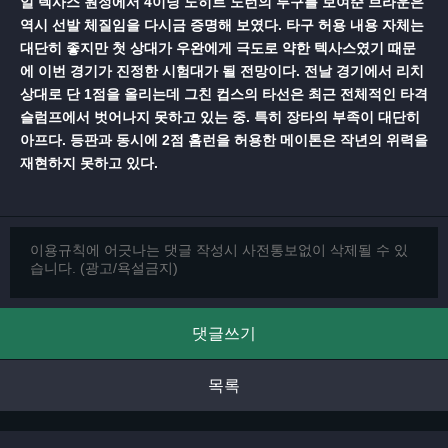
일 텍사스 원정에서 4이닝 노히트 노런의 투구를 보여준 브라운은
역시 선발 체질임을 다시금 증명해 보였다. 타구 허용 내용 자체는
대단히 좋지만 첫 상대가 우완에게 극도로 약한 텍사스였기 때문
에 이번 경기가 진정한 시험대가 될 전망이다. 전날 경기에서 리치
상대로 단 1점을 올리는데 그친 컵스의 타선은 최근 전체적인 타격
슬럼프에서 벗어나지 못하고 있는 중. 특히 장타의 부족이 대단히
아프다. 등판과 동시에 2점 홈런을 허용한 메이톤은 작년의 위력을
재현하지 못하고 있다.
댓글쓰기
목록