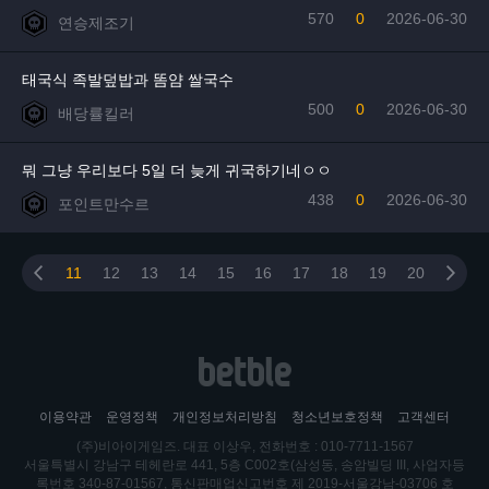
570
0
2026-06-30
연승제조기
태국식 족발덮밥과 똠얌 쌀국수
500
0
2026-06-30
배당률킬러
뭐 그냥 우리보다 5일 더 늦게 귀국하기네ㅇㅇ
438
0
2026-06-30
포인트만수르
11
12
13
14
15
16
17
18
19
20
이용약관
운영정책
개인정보처리방침
청소년보호정책
고객센터
(주)비아이게임즈. 대표 이상우, 전화번호 : 010-7711-1567
서울특별시 강남구 테헤란로 441, 5층 C002호(삼성동, 송암빌딩 III, 사업자등
록번호 340-87-01567, 통신판매업신고번호 제 2019-서울강남-03706 호