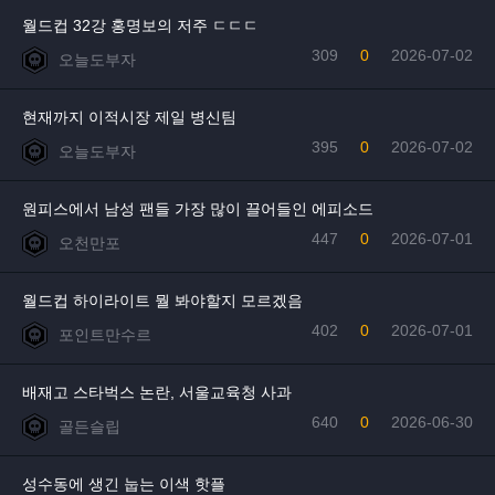
월드컵 32강 홍명보의 저주 ㄷㄷㄷ
309
0
2026-07-02
오늘도부자
현재까지 이적시장 제일 병신팀
395
0
2026-07-02
오늘도부자
원피스에서 남성 팬들 가장 많이 끌어들인 에피소드
447
0
2026-07-01
오천만포
월드컵 하이라이트 뭘 봐야할지 모르겠음
402
0
2026-07-01
포인트만수르
배재고 스타벅스 논란, 서울교육청 사과
640
0
2026-06-30
골든슬립
성수동에 생긴 눕는 이색 핫플