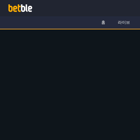
홈
라이브