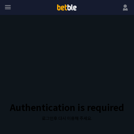
메뉴
로그인