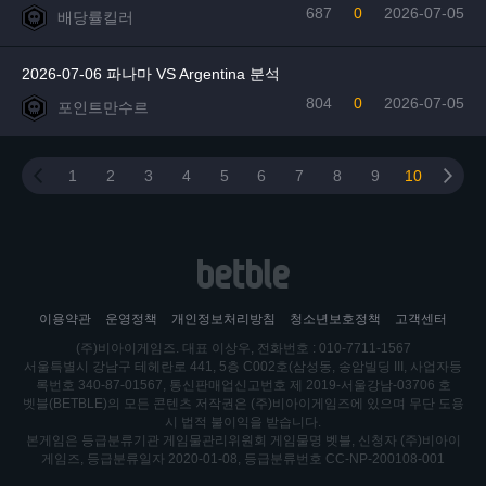
687
0
2026-07-05
배당률킬러
2026-07-06 파나마 VS Argentina 분석
804
0
2026-07-05
포인트만수르
1
2
3
4
5
6
7
8
9
10
이용약관
운영정책
개인정보처리방침
청소년보호정책
고객센터
(주)비아이게임즈. 대표 이상우, 전화번호 : 010-7711-1567
서울특별시 강남구 테헤란로 441, 5층 C002호(삼성동, 송암빌딩 III, 사업자등
록번호 340-87-01567, 통신판매업신고번호 제 2019-서울강남-03706 호
벳블(BETBLE)의 모든 콘텐츠 저작권은 (주)비아이게임즈에 있으며 무단 도용
시 법적 불이익을 받습니다.
본게임은 등급분류기관 게임물관리위원회 게임물명 벳블, 신청자 (주)비아이
게임즈, 등급분류일자 2020-01-08, 등급분류번호 CC-NP-200108-001