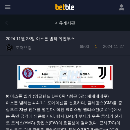
메뉴
로그인
자유게시판
2024 11월 28일 아스톤 빌라 유벤투스
6503
1
2024-11-27
조저브렁
❌ 아스톤 빌라 (잉글랜드 1부 8위 / 최근 5전: 패패패패무)
아스톤 빌라는 4-4-1-1 포메이션을 선호하며, 틸레망스(CM)를 중
심으로 지공 전개를 펼친다. 직전 크리스탈 팰리스전(2-2 무)에서
는 측면 공격에 의존했지만, 램지(LM)의 부재와 우측 중심의 전개
로 로저스(AMC)-왓킨스(FW)의 효율성이 떨어졌다. 콘사(DC)의
부상으로 수비 라인이 불안정하며, 토레스(DC)-카를로스(DC)의