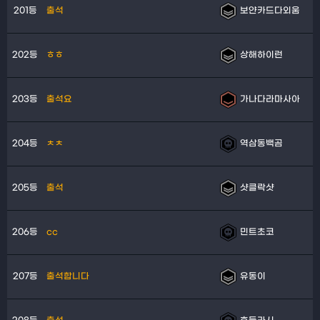
201등
출석
보얀카드다외움
202등
ㅎㅎ
상해하이런
203등
출석요
가나다라마사아
204등
ㅊㅊ
역삼동백곰
205등
출석
샷클락샷
206등
cc
민트초코
207등
출석합니다
유동이