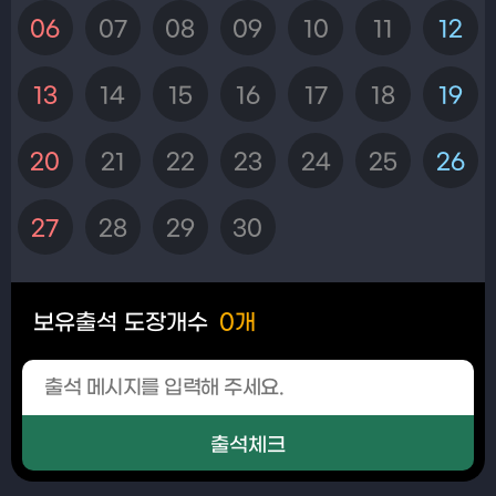
06
07
08
09
10
11
12
13
14
15
16
17
18
19
20
21
22
23
24
25
26
27
28
29
30
보유출석 도장개수
0개
출석체크