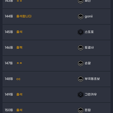
143등
ㅎㅎ
싸신
144등
출석합니다
gonii
145등
출석
스또포
146등
출첵
토결사
147등
ㅊㅊ
손깔
148등
cc
부곡동초보
149등
출석
그린카우
150등
출석
돈땁