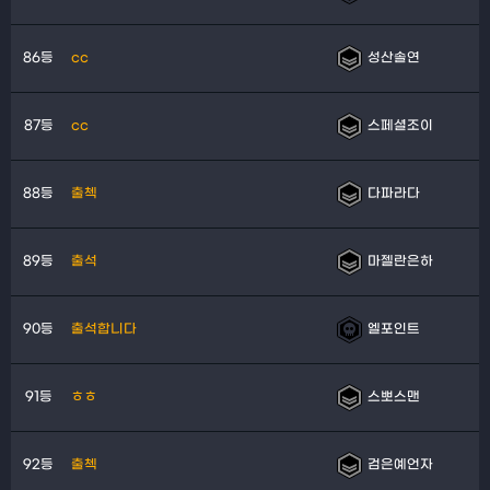
86등
cc
성산솔연
87등
cc
스페셜조이
88등
출첵
다파라다
89등
출석
마젤란은하
90등
출석합니다
엘포인트
91등
ㅎㅎ
스뽀스맨
92등
출첵
검은예언자