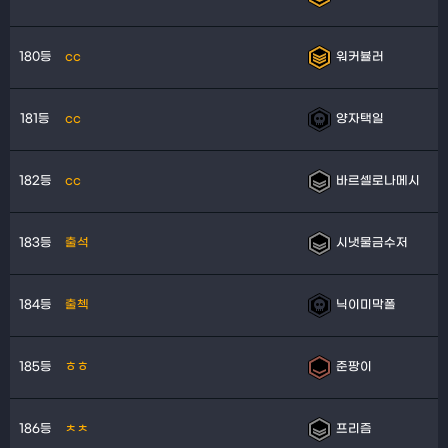
180등
cc
워커뷸러
181등
cc
양자택일
182등
cc
바르셀로나메시
183등
출석
시냇물금수저
184등
출첵
닉이미막폴
185등
ㅎㅎ
준팡이
186등
ㅊㅊ
프리즘