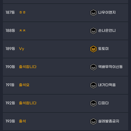
187등
ㅎㅎ
나우이앤지
188등
ㅊㅊ
손나은언니
189등
Vy
토토미
190등
출석합니다
역배무작이신동
191등
출석요
내가다먹음
192등
출석합니다
디피다
193등
출석
설레발좀금지