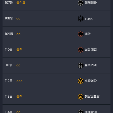
107등
출석요
해체해라
108등
cc
yggg
109등
cc
뿌라
110등
출첵
신장개업
111등
cc
돌속의꽃
112등
ccc
호출이다
113등
출첵
햇살론한탕
114등
cc
비비할매