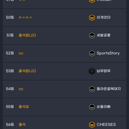
50등
ㄷㅅㄷㅅ
이게언더
51등
출석합니다
세발공룡
52등
cc
SportsStory
53등
출석합니다
남무맘무
54등
cc
돌아온꿀복돼지
55등
출석요
순돌아빠
56등
출석
CHEESES