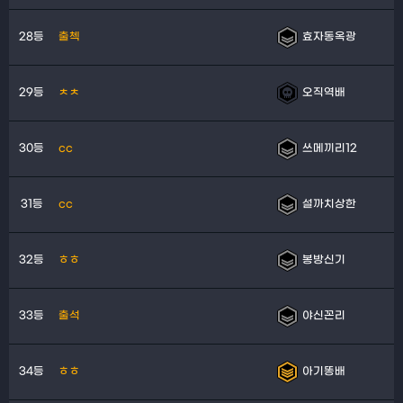
28등
출첵
효자동옥광
29등
ㅊㅊ
오직역배
30등
cc
쓰메끼리12
31등
cc
설까치상한
32등
ㅎㅎ
봉방신기
33등
출석
야신꼰리
34등
ㅎㅎ
아기똥배