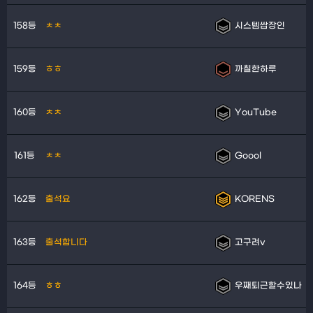
158등
ㅊㅊ
시스템쌉장인
159등
ㅎㅎ
까칠한하루
160등
ㅊㅊ
YouTube
161등
ㅊㅊ
Goool
162등
출석요
KORENS
163등
출석합니다
고구려v
164등
ㅎㅎ
우째퇴근할수있나