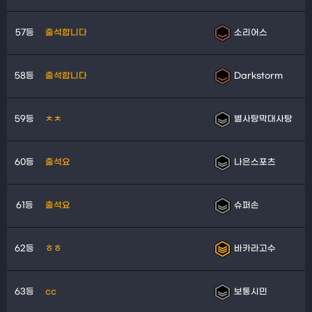
57등
출석합니다
소리어스
58등
출석합니다
Darkstorm
59등
ㅊㅊ
별사탕막대사탕
60등
출석요
나은스포츠
61등
출석요
슈퍼손
62등
ㅎㅎ
바카라고수
63등
cc
보통시민