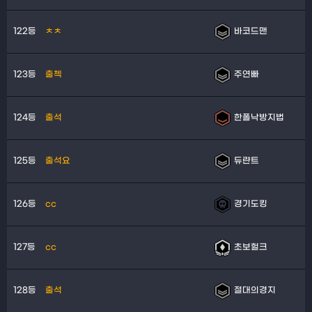
122등
ㅊㅊ
바코드맨
123등
출첵
주연빠
124등
출석
한폴낙방지법
125등
출석요
듀랸트
126등
cc
경기도킹
127등
cc
초보헐크
128등
출석
절대의경지